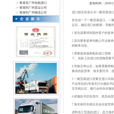
-> 香港至广州包税进口
发布时间：2010/1/27
-> 香港到广州货运公司
进口报关应该分为一般贸易进
-> 香港到广州物流公司
首先说一下一般贸易进口。一般
证后，确定进口的船期，等船
1.首先是要得到国外客户的提
2.首先要拿提单到船公司去换
的船务信息。
3.需要提前做商检的进口货物
了。实际上你进口的货物需要
4.等换完单以后，如果需要商
换回的提货单、报关委托书、
5.一般贸易进口货要交进口关
不会答应的)等海关打出缴款
完关税以后，银行会给你在缴
6.把缴款书交给货代，然后由
7.海关收到关税以后会在提货
进料加工贸易的进口，其大体