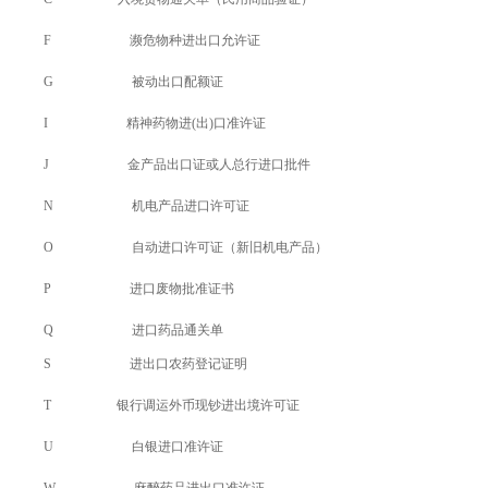
F 濒危物种进出口允许证
G 被动出口配额证
I 精神药物进(出)口准许证
J 金产品出口证或人总行进口批件
N 机电产品进口许可证
O 自动进口许可证（新旧机电产品）
P 进口废物批准证书
Q 进口药品通关单
S 进出口农药登记证明
T 银行调运外币现钞进出境许可证
U 白银进口准许证